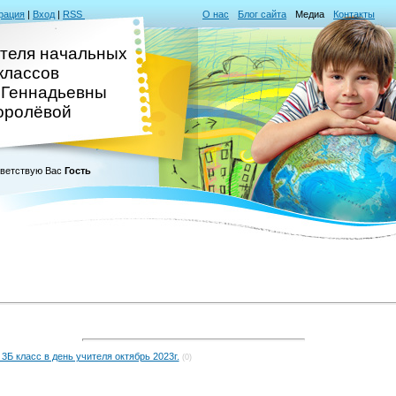
рация
|
Вход
|
RSS
О нас
Блог сайта
Медиа
Контакты
ителя начальных
классов
 Геннадьевны
оролёвой
ветствую Вас
Гость
 3Б класс в день учителя октябрь 2023г.
(0)