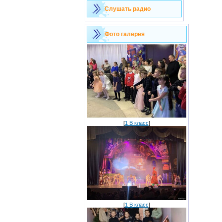
Слушать радио
Фото галерея
[
1 В класс
]
[
1 В класс
]