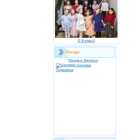
[
1 В класс
]
Погода
Погода в Энгельсе
Gismeteo
Подробнее