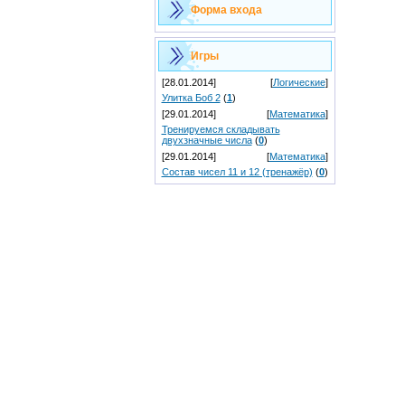
Форма входа
Игры
[28.01.2014]
[
Логические
]
Улитка Боб 2
(
1
)
[29.01.2014]
[
Математика
]
Тренируемся складывать
двухзначные числа
(
0
)
[29.01.2014]
[
Математика
]
Состав чисел 11 и 12 (тренажёр)
(
0
)