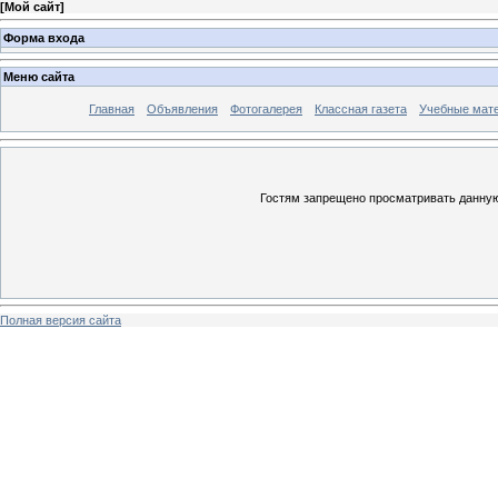
[
Мой сайт
]
Форма входа
Меню сайта
Главная
Объявления
Фотогалерея
Классная газета
Учебные мат
Гостям запрещено просматривать данную 
Полная версия сайта