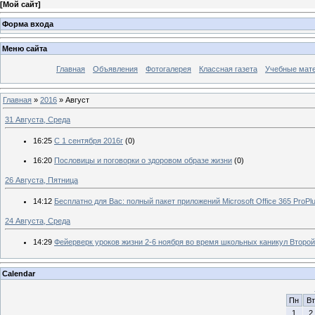
[
Мой сайт
]
Форма входа
Меню сайта
Главная
Объявления
Фотогалерея
Классная газета
Учебные мат
Главная
»
2016
»
Август
31 Августа, Среда
16:25
С 1 сентября 2016г
(0)
16:20
Пословицы и поговорки о здоровом образе жизни
(0)
26 Августа, Пятница
14:12
Бесплатно для Вас: полный пакет приложений Microsoft Office 365 ProPlu
24 Августа, Среда
14:29
Фейерверк уроков жизни 2-6 ноября во время школьных каникул Второ
Calendar
Пн
Вт
1
2