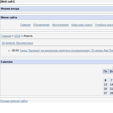
[
Мой сайт
]
Форма входа
Меню сайта
Главная
Объявления
Фотогалерея
Классная газета
Учебные мат
Главная
»
2015
»
Апрель
26 Апреля, Воскресенье
08:59
Танец "Катюша" на школьном конкурсе посвященному 70 летию Дня П
Calendar
Пн
Вт
6
7
13
14
20
21
27
28
Полная версия сайта