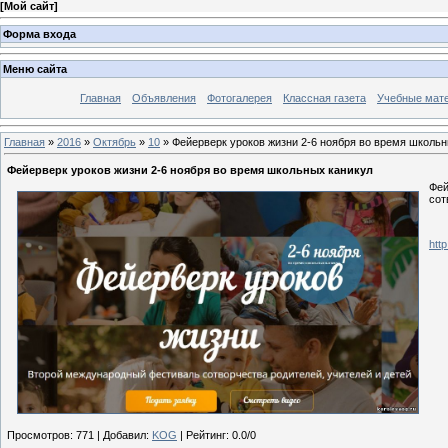
[
Мой сайт
]
Форма входа
Меню сайта
Главная
Объявления
Фотогалерея
Классная газета
Учебные мат
Главная
»
2016
»
Октябрь
»
10
» Фейерверк уроков жизни 2-6 ноября во время школьн
Фейерверк уроков жизни 2-6 ноября во время школьных каникул
Фей
сот
http
Просмотров
:
771
|
Добавил
:
KOG
|
Рейтинг
:
0.0
/
0