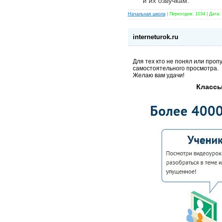
и их озвучкам.
Начальная школа
|
Переходов:
1034
|
Дата:
interneturok.ru
Для тех кто не понял или проп
самостоятельного просмотра.
Желаю вам удачи!
Класс