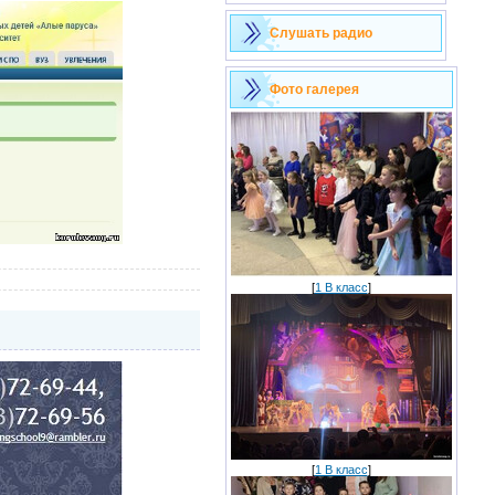
Слушать радио
Фото галерея
[
1 В класс
]
[
1 В класс
]