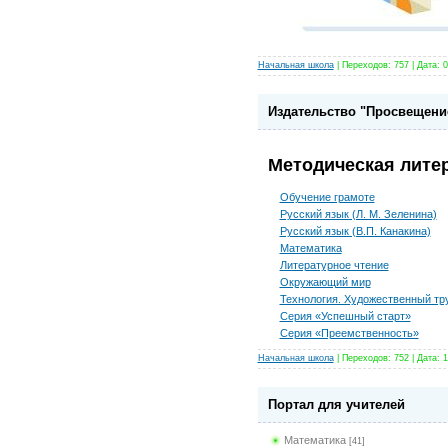
Начальная школа
|
Переходов:
757
|
Дата:
0
Издательство "Просвещени
Методическая лите
Обучение грамоте
Русский язык (Л. М. Зеленина)
Русский язык (В.П. Канакина)
Математика
Литературное чтение
Окружающий мир
Технология. Художественный тру
Серия «Успешный старт»
Серия «Преемственность»
Начальная школа
|
Переходов:
752
|
Дата:
1
Портал для учителей
Математика
[