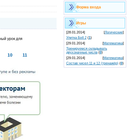
Форма входа
Игры
[28.01.2014]
[
Логические
]
Улитка Боб 2
(
1
)
ный урок для
[29.01.2014]
[
Математика
]
Тренируемся складывать
двухзначные числа
(
0
)
10
11
[29.01.2014]
[
Математика
]
Состав чисел 11 и 12 (тренажёр)
(
0
)