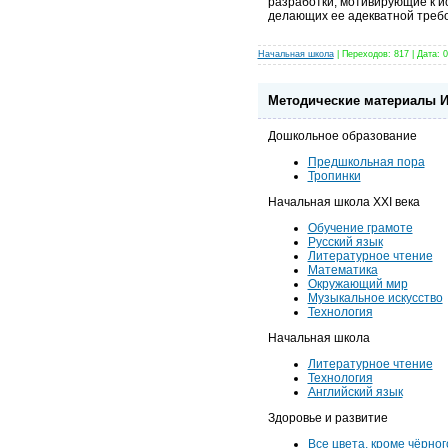
разработки, мотивирующие к 
делающих ее адекватной треб
Начальная школа
|
Переходов:
817
|
Дата:
0
Методические материалы И
Дошкольное образование
Предшкольная пора
Тропинки
Начальная школа
XXI
века
Обучение грамоте
Русский язык
Литературное чтение
Математика
Окружающий мир
Музыкальное искусство
Технология
Начальная школа
Литературное чтение
Технология
Английский язык
Здоровье и развитие
Все цвета, кроме чёрног