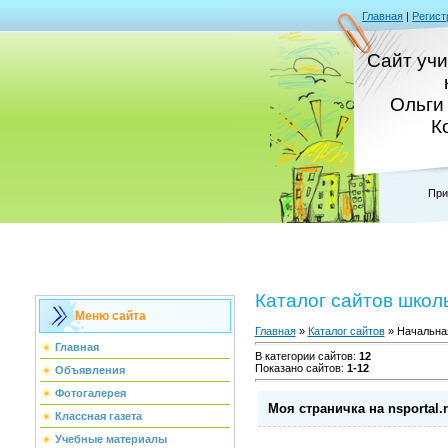
Главная
|
Регист
Сайт уч
Ольги
К
При
Каталог сайтов школ
Меню сайта
Главная
»
Каталог сайтов
» Начальна
Главная
В категории сайтов
:
12
Показано сайтов
:
1-12
Объявления
Фотогалерея
Моя страничка на nsportal.
Классная газета
Учебные материалы