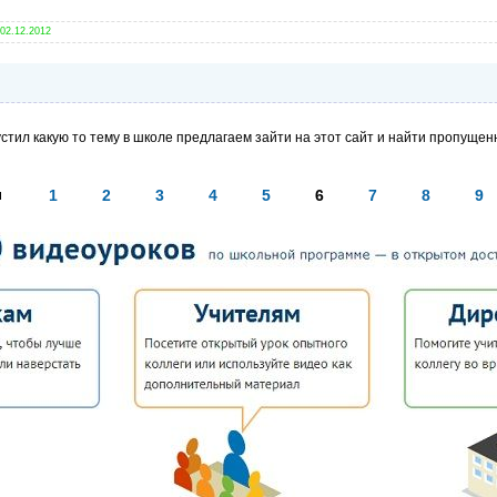
02.12.2012
устил какую то тему в школе предлагаем зайти на этот сайт и найти пропущен
ы
1
2
3
4
5
6
7
8
9