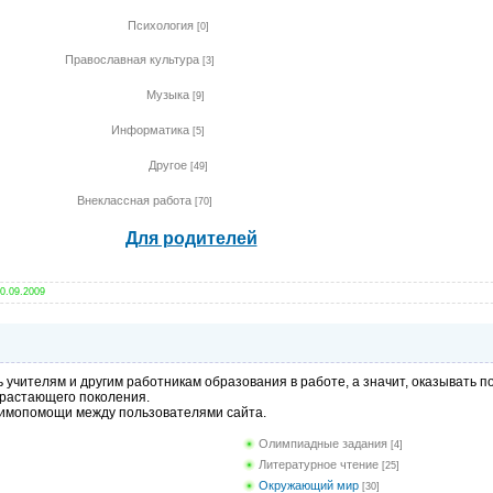
Психология
87]
[0]
Православная культура
8]
[3]
Музыка
3]
[9]
Информатика
4]
[5]
Другое
65]
[49]
Внеклассная работа
5]
[70]
Для родителей
9]
0.09.2009
ь учителям и другим работникам образования в работе, а значит, оказывать 
драстающего поколения.
аимопомощи между пользователями сайта.
Олимпиадные задания
[4]
Литературное чтение
[25]
Окружающий мир
[30]