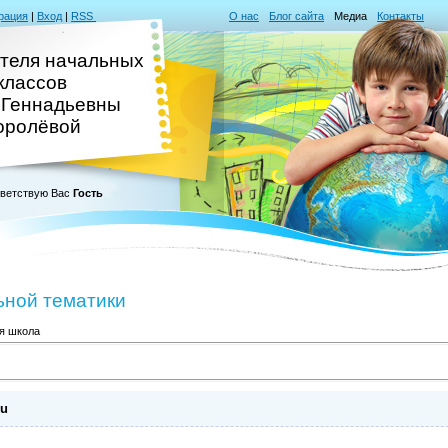
рация
|
Вход
|
RSS
О нас
Блог сайта
Медиа
Контакты
ителя начальных
классов
 Геннадьевны
оролёвой
ветствую Вас
Гость
ьной тематики
я школа
ru