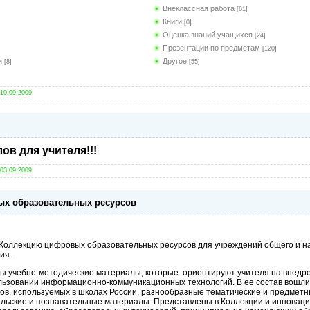
Внеклассная работа
[61]
Книги
[0]
Оценка знаний учащихся
[24]
Презентации по предметам
[120]
и
Другое
[8]
[55]
10.09.2009
ов для учителя!!!
03.09.2009
ых образовательных ресурсов
Коллекцию цифровых образовательных ресурсов для учреждений общего и н
ия.
ы учебно-методические материалы, которые ориентируют учителя на внедр
льзовании информационно-коммуникационных технологий. В ее состав вошл
ов, используемых в школах России, разнообразные тематические и предметны
ельские и познавательные материалы. Представлены в Коллекции и инновац