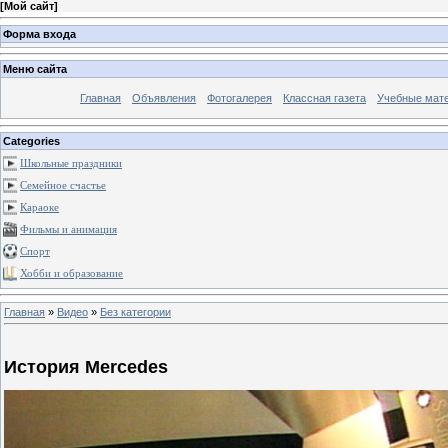
[
Мой сайт
]
Форма входа
Меню сайта
Главная
Объявления
Фотогалерея
Классная газета
Учебные мат
Categories
Школьные праздники
Семейное счастье
Караоке
Фильмы и анимация
Спорт
Хобби и образование
Главная
»
Видео
»
Без категории
История Mercedes