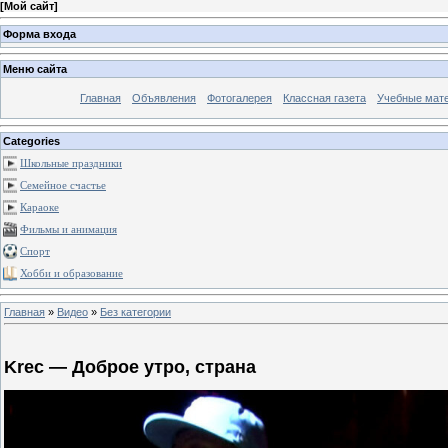
[
Мой сайт
]
Форма входа
Меню сайта
Главная
Объявления
Фотогалерея
Классная газета
Учебные мат
Categories
Школьные праздники
Семейное счастье
Караоке
Фильмы и анимация
Спорт
Хобби и образование
Главная
»
Видео
»
Без категории
Krec — Доброе утро, страна