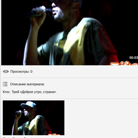
00:03
Просмотры
: 0
Описание материала
:
Krec. Трей «Доброе утро, страна».