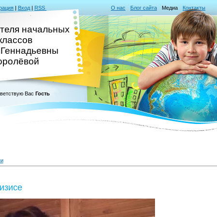
рация
|
Вход
|
RSS
О нас
Блог сайта
Медиа
Контакты
ителя начальных
классов
 Геннадьевны
оролёвой
ветствую Вас
Гость
ии
изисе