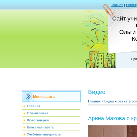
Главная
|
Регист
Сайт уч
Ольги
К
При
Видео
Меню сайта
Главная
»
Видео
»
Без категор
Главная
Объявления
Арина Махова о кр
Фотогалерея
Классная газета
Учебные материалы