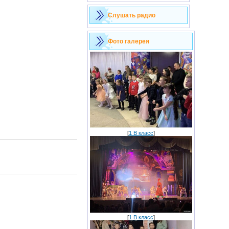
Слушать радио
Фото галерея
[
1 В класс
]
[
1 В класс
]