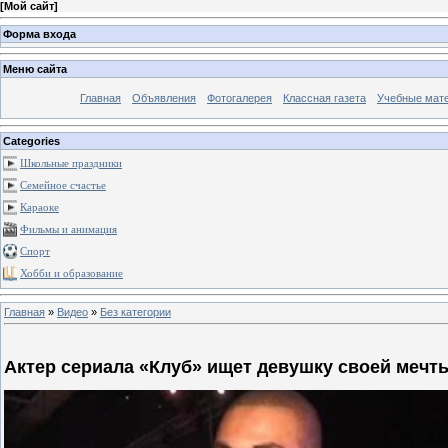
[
Мой сайт
]
Форма входа
Меню сайта
Главная
Объявления
Фотогалерея
Классная газета
Учебные мат
Categories
Школьные праздники
Семейное счастье
Караоке
Фильмы и анимация
Спорт
Хобби и образование
Главная
»
Видео
»
Без категории
Актер сериала «Клуб» ищет девушку своей мечт