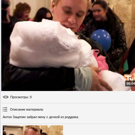
00:04
Просмотры
: 0
Описание материала
:
Антон Зацепин забрал жену с дочкой из роддома.