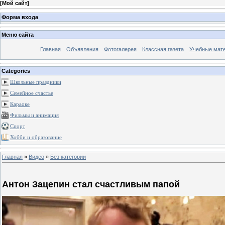
[
Мой сайт
]
Форма входа
Меню сайта
Главная
Объявления
Фотогалерея
Классная газета
Учебные мат
Categories
Школьные праздники
Семейное счастье
Караоке
Фильмы и анимация
Спорт
Хобби и образование
Главная
»
Видео
»
Без категории
Антон Зацепин стал счастливым папой