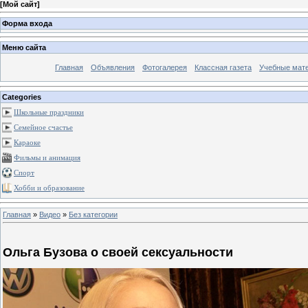
[
Мой сайт
]
Форма входа
Меню сайта
Главная
Объявления
Фотогалерея
Классная газета
Учебные мат
Categories
Школьные праздники
Семейное счастье
Караоке
Фильмы и анимация
Спорт
Хобби и образование
Главная
»
Видео
»
Без категории
Ольга Бузова о своей сексуальности