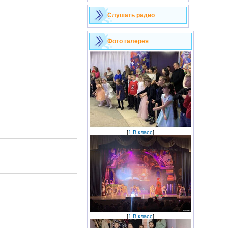
Слушать радио
Фото галерея
[
1 В класс
]
[
1 В класс
]