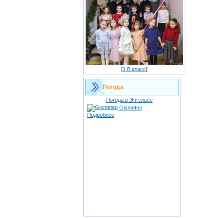
[
1 В класс
]
Погода
Погода в Энгельсе
Gismeteo
Подробнее