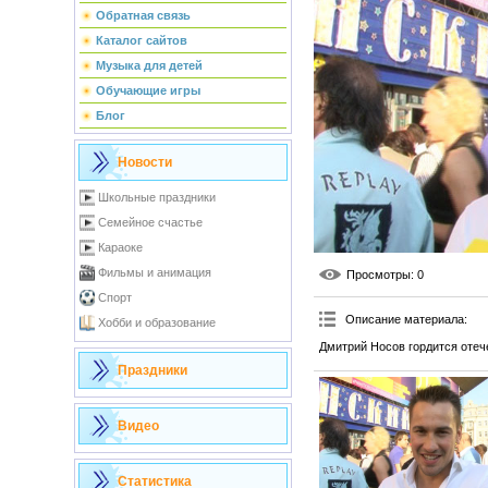
Обратная связь
Каталог сайтов
Музыка для детей
Обучающие игры
Блог
Новости
Школьные праздники
Семейное счастье
Караоке
Фильмы и анимация
Просмотры
: 0
Спорт
Описание материала
:
Хобби и образование
Дмитрий Носов гордится оте
Праздники
Видео
Статистика