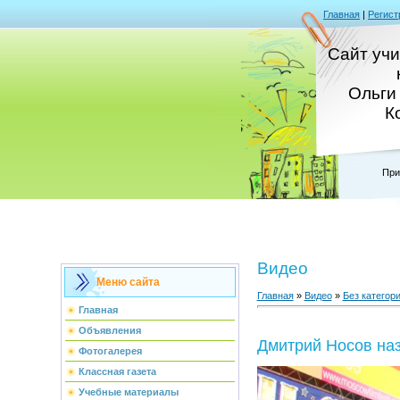
Главная
|
Регист
Сайт уч
Ольги
К
При
Видео
Меню сайта
Главная
»
Видео
»
Без категор
Главная
Объявления
Дмитрий Носов наз
Фотогалерея
Классная газета
Учебные материалы