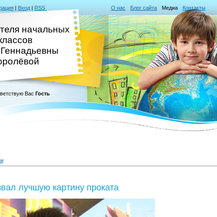
рация
|
Вход
|
RSS
О нас
Блог сайта
Медиа
Контакты
ителя начальных
классов
 Геннадьевны
оролёвой
ветствую Вас
Гость
ии
вал лучшую картину проката