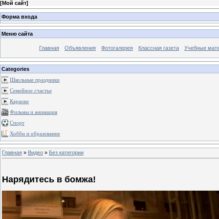
[
Мой сайт
]
Форма входа
Меню сайта
Главная
Объявления
Фотогалерея
Классная газета
Учебные мат
Categories
Школьные праздники
Семейное счастье
Караоке
Фильмы и анимация
Спорт
Хобби и образование
Главная
»
Видео
»
Без категории
Нарядитесь в бомжа!