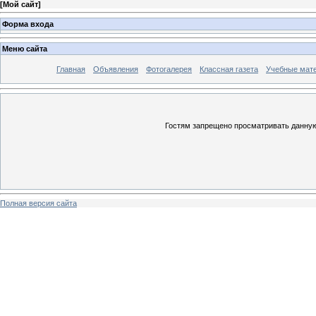
[
Мой сайт
]
Форма входа
Меню сайта
Главная
Объявления
Фотогалерея
Классная газета
Учебные мат
Гостям запрещено просматривать данную 
Полная версия сайта