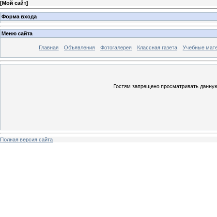
[
Мой сайт
]
Форма входа
Меню сайта
Главная
Объявления
Фотогалерея
Классная газета
Учебные мат
Гостям запрещено просматривать данную 
Полная версия сайта