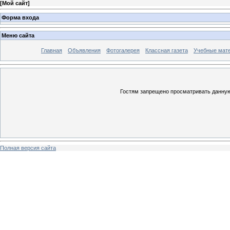
[
Мой сайт
]
Форма входа
Меню сайта
Главная
Объявления
Фотогалерея
Классная газета
Учебные мат
Гостям запрещено просматривать данную 
Полная версия сайта