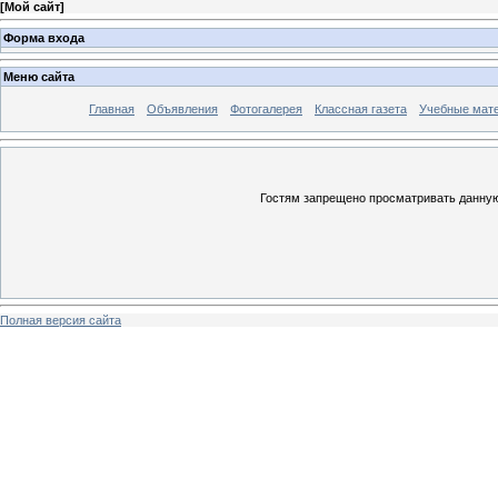
[
Мой сайт
]
Форма входа
Меню сайта
Главная
Объявления
Фотогалерея
Классная газета
Учебные мат
Гостям запрещено просматривать данную 
Полная версия сайта