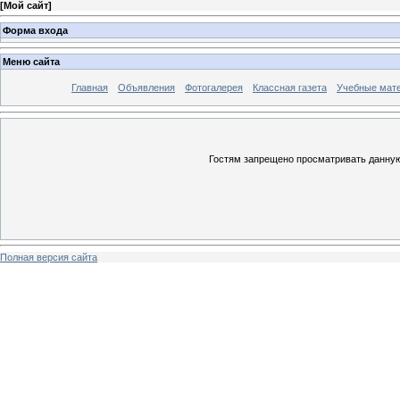
[
Мой сайт
]
Форма входа
Меню сайта
Главная
Объявления
Фотогалерея
Классная газета
Учебные мат
Гостям запрещено просматривать данную 
Полная версия сайта