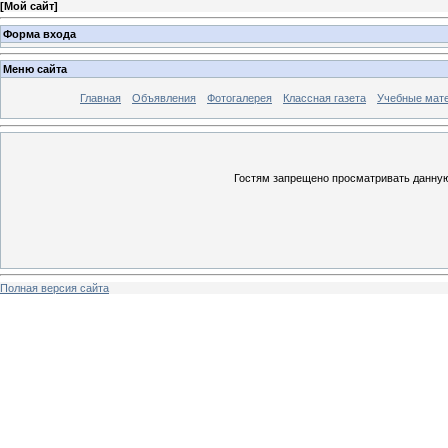
[
Мой сайт
]
Форма входа
Меню сайта
Главная
Объявления
Фотогалерея
Классная газета
Учебные мат
Гостям запрещено просматривать данную 
Полная версия сайта