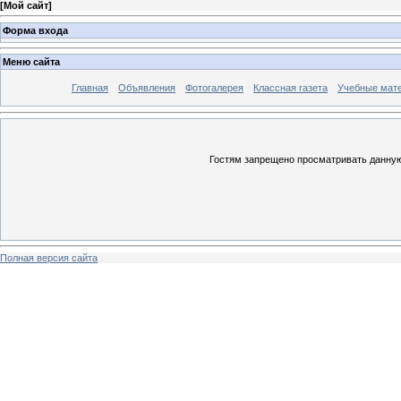
[
Мой сайт
]
Форма входа
Меню сайта
Главная
Объявления
Фотогалерея
Классная газета
Учебные мат
Гостям запрещено просматривать данную 
Полная версия сайта