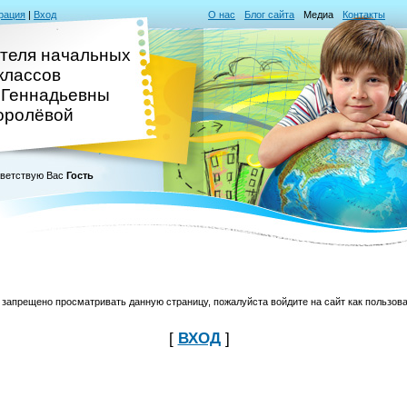
рация
|
Вход
О нас
Блог сайта
Медиа
Контакты
ителя начальных
классов
 Геннадьевны
оролёвой
ветствую Вас
Гость
 запрещено просматривать данную страницу, пожалуйста войдите на сайт как пользова
[
ВХОД
]