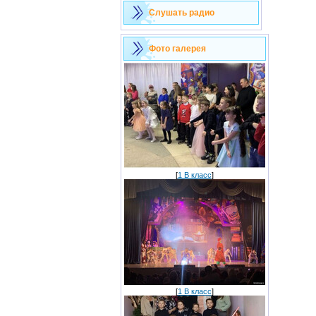
Слушать радио
Фото галерея
[
1 В класс
]
[
1 В класс
]