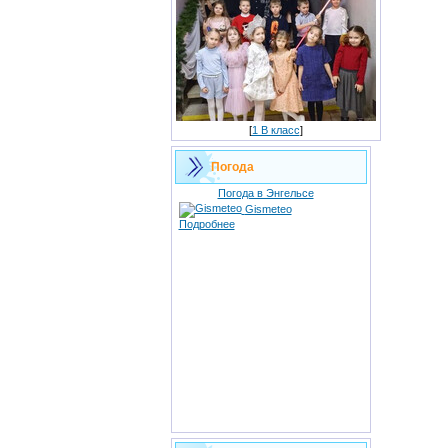
[
1 В класс
]
Погода
Погода в Энгельсе
Gismeteo
Подробнее