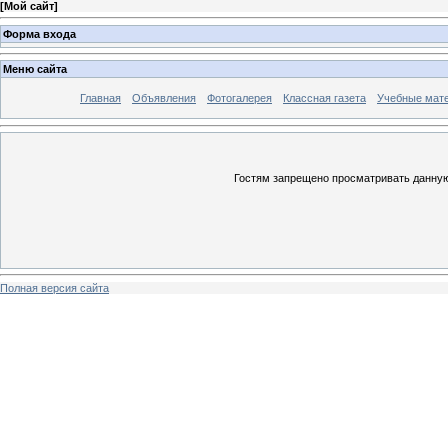
[
Мой сайт
]
Форма входа
Меню сайта
Главная
Объявления
Фотогалерея
Классная газета
Учебные мат
Гостям запрещено просматривать данную 
Полная версия сайта